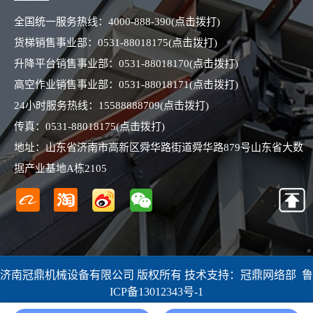
全国统一服务热线：
4000-888-390
(点击拨打)
货梯销售事业部：
0531-88018175
(点击拨打)
升降平台销售事业部：
0531-88018170
(点击拨打)
高空作业销售事业部：
0531-88018171
(点击拨打)
24小时服务热线：
15588888709
(点击拨打)
传真：
0531-88018175
(点击拨打)
地址：山东省济南市高新区舜华路街道舜华路879号山东省大数
据产业基地A栋2105
济南冠鼎机械设备有限公司 版权所有 技术支持：冠鼎网络部
鲁
ICP备13012343号-1