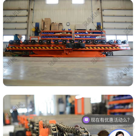
现在有优惠活动么？
可以介绍下你们的产品么？