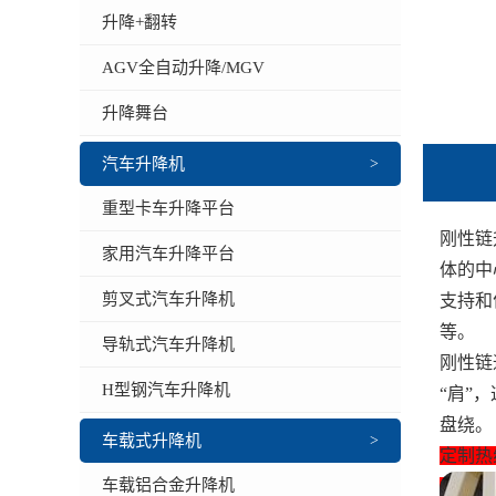
升降+翻转
AGV全自动升降/MGV
升降舞台
汽车升降机
>
重型卡车升降平台
刚性链
家用汽车升降平台
体的中
剪叉式汽车升降机
支持和
等。
导轨式汽车升降机
刚性链
H型钢汽车升降机
“肩”
盘绕。
车载式升降机
>
定制热线
车载铝合金升降机