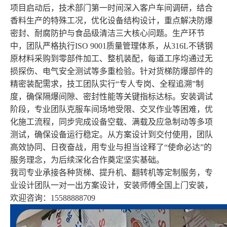
项目启动后，技术部门第一时间深入客户车间调研，结合
香料生产的特殊工况，优化设备结构设计，重点解决防爆
密封、耐腐防护与食品级清洁三大核心问题。生产环节
中，团队严格执行ISO 9001质量管理体系，从316L不锈钢
原材料采购到零部件加工、整机装配，每道工序均通过无
损探伤、电气安全测试等多重检验。针对货梯防爆部件的
精密装配需求，技工团队实行“专人专岗、全程追溯”制
度，确保隔爆间隙、密封性能等关键指标达标。安装调试
阶段，专业团队克服车间场地受限、交叉作业等困难，优
化施工流程，同步完成设备空载、满载及应急制动等多项
测试，确保设备运行稳定。从方案设计到交付使用，团队
高效协同、日夜奋战，用专业与担当诠释了“使命必达”的
服务理念，为后续深化合作奠定坚实基础。
我司专业承接各种货梯、提升机、翻转机等定制服务，专
业设计团队一对一出方案设计，安装师傅全国上门安装，
欢迎咨询：15588888709