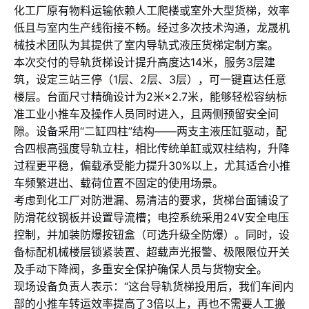
化工厂原有物料运输依赖人工爬楼或室外大型货梯，效率
低且与室内生产线衔接不畅。经过多次技术沟通，龙晟机
械技术团队为其提供了室内导轨式液压货梯定制方案。
本次交付的导轨货梯设计提升高度达14米，服务3层建
筑，设定三站三停（1层、2层、3层），可一键直达任意
楼层。台面尺寸精确设计为2米×2.7米，能够轻松容纳标
准工业小推车及操作人员同时进入，且两侧预留安全间
隙。设备采用“二缸四柱”结构——两支主液压缸驱动，配
合四根高强度导轨立柱，相比传统单缸或双柱结构，升降
过程更平稳，偏载承受能力提升30%以上，尤其适合小推
车频繁进出、载荷位置不固定的使用场景。
考虑到化工厂对防泄漏、易清洁的要求，货梯台面铺设了
防滑花纹钢板并设置导流槽；电控系统采用24V安全电压
控制，并加装防爆按钮盒（可选升级全防爆）。同时，设
备标配机械楼层锁紧装置、超载声光报警、极限限位开关
及手动下降阀，多重安全保护确保人员与货物安全。
现场设备负责人表示：“这台导轨货梯投用后，我们车间内
部的小推车转运效率提高了3倍以上，再也不需要人工搬